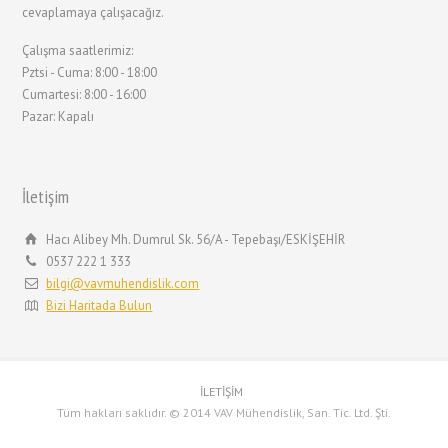
cevaplamaya çalışacağız.
Çalışma saatlerimiz:
Pztsi - Cuma: 8:00 - 18:00
Cumartesi: 8:00 - 16:00
Pazar: Kapalı
İletişim
Hacı Alibey Mh. Dumrul Sk. 56/A - Tepebaşı/ESKİŞEHİR
0537 222 1 333
bilgi@vavmuhendislik.com
Bizi Haritada Bulun
İLETİŞİM
Tüm hakları saklıdır. © 2014 VAV Mühendislik, San. Tic. Ltd. Şti.