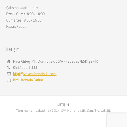
Çalışma saatlerimiz:
Pztsi - Cuma: 8:00 - 18:00
Cumartesi: 8:00 - 16:00
Pazar: Kapalı
İletişim
Hacı Alibey Mh. Dumrul Sk. 56/A - Tepebaşı/ESKİŞEHİR
0537 222 1 333
bilgi@vavmuhendislik.com
Bizi Haritada Bulun
İLETİŞİM
Tüm hakları saklıdır. © 2014 VAV Mühendislik, San. Tic. Ltd. Şti.