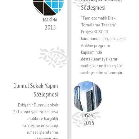
Sözleşmesi
"Tam otomatik Disk
MAKİNA
Tornalama Tezgahı"
2015
Projesi KOSGEB
kurumunun dikkatin içekip
Ar&Ge programı
kapsamında
desteklenmeye karar
verilip kurum ile karşılıklı
sözleşme İmzalanmıştır.
Dumrul Sokak Yapım
Sözleşmesi
Eskişehir Dumrul sokak
2+1 konut yapımı için arsa
İNŞAAT
maliki ile karşılıklı
2015
sözleşme imzalanıp
ruhsat işlemlerine