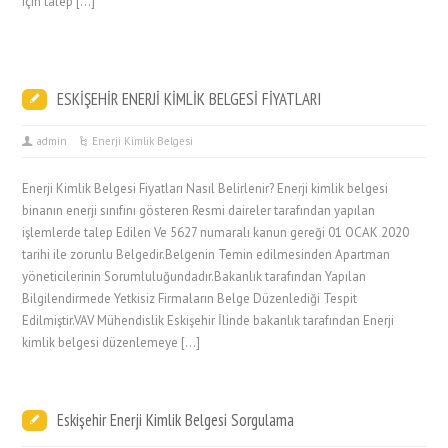
için talep […]
ESKİŞEHİR ENERJİ KİMLİK BELGESİ FİYATLARI
admin
Enerji Kimlik Belgesi
Enerji Kimlik Belgesi Fiyatları Nasıl Belirlenir? Enerji kimlik belgesi
binanın enerji sınıfını gösteren Resmi daireler tarafından yapılan
işlemlerde talep Edilen Ve 5627 numaralı kanun gereği 01 OCAK 2020
tarihi ile zorunlu Belgedir.Belgenin Temin edilmesinden Apartman
yöneticilerinin Sorumluluğundadır.Bakanlık tarafından Yapılan
Bilgilendirmede Yetkisiz Firmaların Belge Düzenlediği Tespit
Edilmiştir.VAV Mühendislik Eskişehir İlinde bakanlık tarafından Enerji
kimlik belgesi düzenlemeye […]
Eskişehir Enerji Kimlik Belgesi Sorgulama