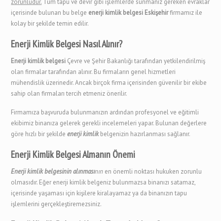
zorunludur.
Tüm tapu ve devir gibi işlemlerde sunmanız gereken evraklar
içerisinde bulunan bu belge
enerji kimlik belgesi Eskişehir
firmamız ile
kolay bir şekilde temin edilir.
Enerji Kimlik Belgesi Nasıl Alınır?
Enerji kimlik belgesi
Çevre ve Şehir Bakanlığı tarafından yetkilendirilmiş
olan firmalar tarafından alınır. Bu firmaların genel hizmetleri
mühendislik üzerinedir. Ancak birçok firma içerisinden güvenilir bir ekibe
sahip olan firmaları tercih etmeniz önerilir.
Firmamıza başvuruda bulunmanızın ardından profesyonel ve eğitimli
ekibimiz binanıza gelerek gerekli incelemeleri yapar. Bulunan değerlere
göre hızlı bir şekilde
enerji kimlik
belgenizin hazırlanması sağlanır.
Enerji Kimlik Belgesi Almanın Önemi
Enerji kimlik belgesinin alınması
nın
en önemli noktası hukuken zorunlu
olmasıdır. Eğer enerji kimlik belgeniz bulunmazsa binanızı satamaz,
içerisinde yaşaması için kişilere kiralayamaz ya da binanızın tapu
işlemlerini gerçekleştiremezsiniz.