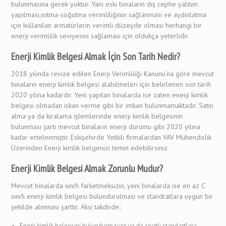
bulunmasına gerek yoktur. Yani eski binaların dış cephe yalıtım
yapılması,ısıtma-soğutma verimliliğinin sağlanması ve aydınlatma
için kullanılan armatürlerin verimli düzeyde olması herhangi bir
enerji verimlilik seviyesini sağlaması için oldukça yeterlidir.
Enerji Kimlik Belgesi Almak İçin Son Tarih Nedir?
2018 yılında revize edilen Enerji Verimliliği Kanunu’na göre mevcut
binaların enerji kimlik belgesi alabilmeleri için belirlenen son tarih
2020 yılına kadardır. Yeni yapılan binalarda ise zaten enerji kimlik
belgesi olmadan iskan verme gibi bir imkan bulunmamaktadır. Satın
alma ya da kiralama işlemlerinde enerji kimlik belgesinin
bulunması şartı mevcut binaların enerji durumu gibi 2020 yılına
kadar ertelenmiştir. Eskişehirde Yetkili firmalardan VAV Mühendislik
Üzerinden Enerji kimlik belgenizi temin edebilirsiniz.
Enerji Kimlik Belgesi Almak Zorunlu Mudur?
Mevcut binalarda sınıfı farketmeksizin, yeni binalarda ise en az C
sınıfı enerji kimlik belgesi bulundurulması ve standratlara uygun bir
şekilde alınması şarttır. Aksi takdirde;
Enerji kimlik belgesini bulundurmayan ya da çeşitli standartlara